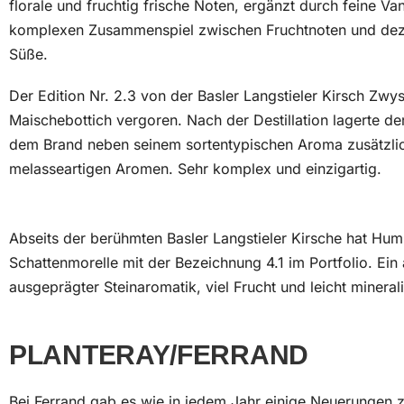
florale und fruchtig frische Noten, ergänzt durch feine 
komplexen Zusammenspiel zwischen Fruchtnoten und dez
Süße.
Der Edition Nr. 2.3 von der Basler Langstieler Kirsch Zwy
Maischebottich vergoren. Nach der Destillation lagerte d
dem Brand neben seinem sortentypischen Aroma zusätzlic
melasseartigen Aromen. Sehr komplex und einzigartig.
Abseits der berühmten Basler Langstieler Kirsche hat Hu
Schattenmorelle mit der Bezeichnung 4.1 im Portfolio. Ein
ausgeprägter Steinaromatik, viel Frucht und leicht minera
PLANTERAY/FERRAND
Bei Ferrand gab es wie in jedem Jahr einige Neuerungen z