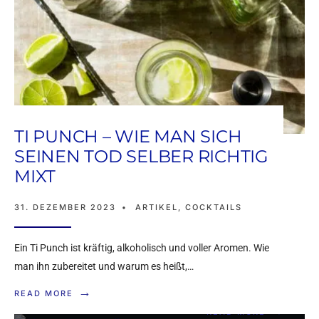
TI PUNCH – WIE MAN SICH
SEINEN TOD SELBER RICHTIG
SLOPPY JOE’S MOJITO
MIXT
– DER PERFEKTE
31. DEZEMBER 2023
•
ARTIKEL
,
COCKTAILS
DRINK FÜR DIE
GARTENPARTY
Ein Ti Punch ist kräftig, alkoholisch und voller Aromen. Wie
man ihn zubereitet und warum es heißt,…
31. DEZEMBER 2023
•
ARTIKEL
,
COCKTAILS
→
READ MORE
→
READ MORE