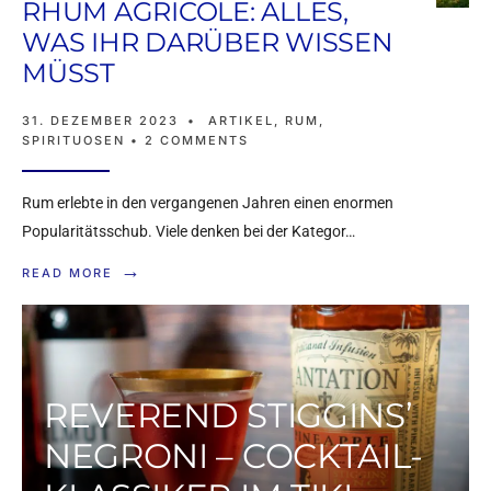
RHUM AGRICOLE: ALLES,
WAS IHR DARÜBER WISSEN
MÜSST
31. DEZEMBER 2023
•
ARTIKEL
,
RUM
,
SPIRITUOSEN
• 2 COMMENTS
Rum erlebte in den vergangenen Jahren einen enormen
Popularitätsschub. Viele denken bei der Kategor…
→
READ MORE
REVEREND STIGGINS’
NEGRONI – COCKTAIL-