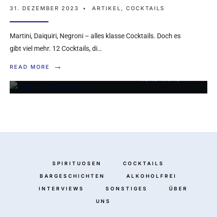
SECHS TEQUILAS IM
31. DEZEMBER 2023
•
ARTIKEL
,
COCKTAILS
TEST
Martini, Daiquiri, Negroni – alles klasse Cocktails. Doch es
gibt viel mehr. 12 Cocktails, di…
31. DEZEMBER 2023
•
ARTIKEL
,
SPIRITUOSEN
,
TEQUILA & MEZCAL
• ONE COMMENT
→
READ MORE
→
READ MORE
SPIRITUOSEN
COCKTAILS
BARGESCHICHTEN
ALKOHOLFREI
INTERVIEWS
SONSTIGES
ÜBER
UNS