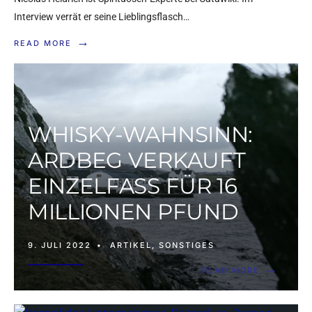
Interview verrät er seine Lieblingsflasch…
→
READ MORE
WHISKY-WAHNSINN:
ARDBEG VERKAUFT
EINZELFASS FÜR 16
MILLIONEN PFUND
9. JULI 2022
•
ARTIKEL
,
SONSTIGES
→
READ MORE