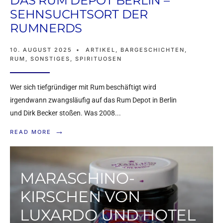
DAS RUM DEPOT BERLIN –
SEHNSUCHTSORT DER
RUMNERDS
10. AUGUST 2025
•
ARTIKEL
,
BARGESCHICHTEN
,
RUM
,
SONSTIGES
,
SPIRITUOSEN
Wer sich tiefgründiger mit Rum beschäftigt wird
irgendwann zwangsläufig auf das Rum Depot in Berlin
und Dirk Becker stoßen. Was 2008
...
→
READ MORE
MARASCHINO-
KIRSCHEN VON
LUXARDO UND HOTEL