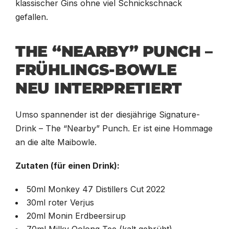
klassischer Gins ohne viel Schnickschnack
gefallen.
THE “NEARBY” PUNCH –
FRÜHLINGS-BOWLE
NEU INTERPRETIERT
Umso spannender ist der diesjährige Signature-
Drink – The “Nearby” Punch. Er ist eine Hommage
an die alte Maibowle.
Zutaten (für einen Drink):
50ml Monkey 47 Distillers Cut 2022
30ml roter Verjus
20ml Monin Erdbeersirup
70ml Milky Oolong Tee (kalt gebrüht)