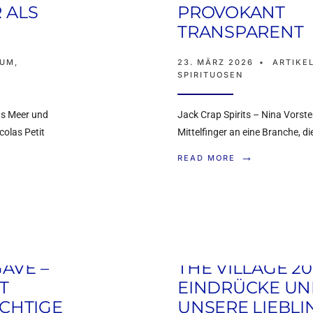
 ALKOHOLFREIE
 ALS
PROVOKANT
TRANSPARENT
SSO MARTINIS SO
UM
,
23. MÄRZ 2026
•
ARTIKE
MMT SCHWER SIND
SPIRITUOSEN
ins Meer und
Jack Crap Spirits – Nina Vorste
KOHOLFREI
,
ARTIKEL
,
INTERVIEWS
,
SPIRITUOSEN
colas Petit
Mittelfinger an eine Branche, d
→
 Myriam Hendrickx über alkoholfreie
READ MORE
idierendes Basilikum…
GAVE –
THE VILLAGE 20
T
EINDRÜCKE U
HEN MICHELIN-STE
ICHTIGE
UNSERE LIEBLI