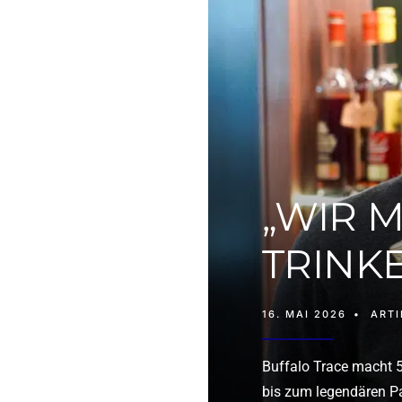
„WIR 
TRINK
16. MAI 2026
•
ARTI
Buffalo Trace macht 
bis zum legendären P