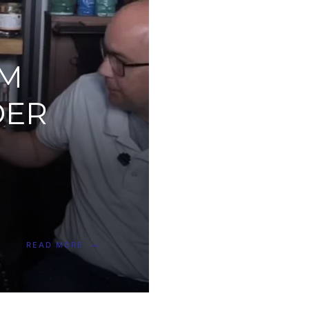
IM
DER
→
READ MORE