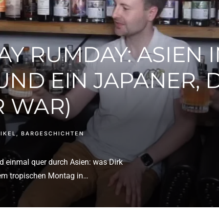
Y RUMDAY: ASIEN 
UND EIN JAPANER, 
R WAR)
IKEL
,
BARGESCHICHTEN
 einmal quer durch Asien: was Dirk
nem tropischen Montag in…