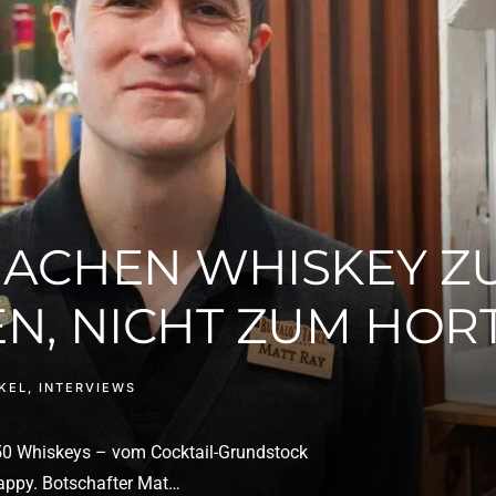
MACHEN WHISKEY Z
EN, NICHT ZUM HOR
KEL
,
INTERVIEWS
50 Whiskeys – vom Cocktail-Grundstock
appy. Botschafter Mat…