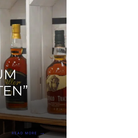
UM
TEN”
→
READ MORE