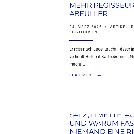
WARUM
MEHR REGISSEUR
ABFÜLLER
ESPRE
24. MÄRZ 2026
•
ARTIKEL
,
R
VERDA
SPIRITUOSEN
Er reist nach Laos, taucht Fässer 
22. MÄRZ 2026
•
AL
verkohlt Holz mit Kaffeebohnen. Ni
macht …
Die Master Distillerin
→
READ MORE
Espresso Martinis, ox
SALZ, LIMETTE, A
UND WARUM FAS
ZWISC
NIEMAND EINE R