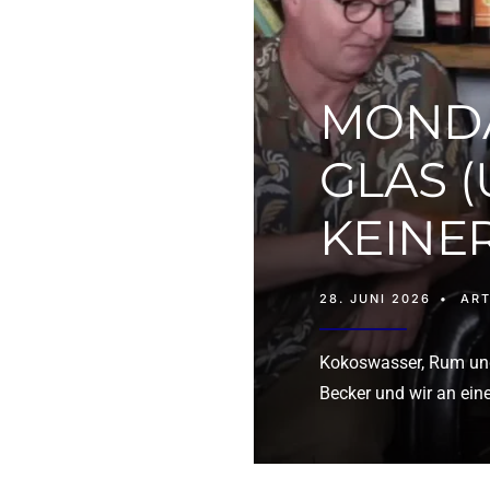
MONDA
GLAS (
KEINE
28. JUNI 2026
•
ART
Kokoswasser, Rum und
Becker und wir an ei