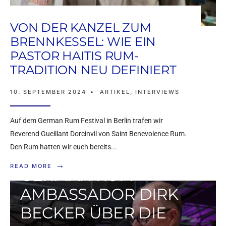
VON DER KANZEL ZUM
BRENNKESSEL: WIE EIN
PASTOR HAITIS RUM-
TRADITION NEU DEFINIERT
10. SEPTEMBER 2024
•
ARTIKEL
,
INTERVIEWS
Auf dem German Rum Festival in Berlin trafen wir
Reverend Gueillant Dorcinvil von Saint Benevolence Rum.
Den Rum hatten wir euch bereits
...
IM INTERVIEW:
→
READ MORE
GERMAN RUM
AMBASSADOR DIRK
BECKER ÜBER DIE