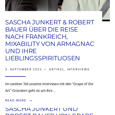
SASCHA JUNKERT & ROBERT
BAUER ÜBER DIE REISE
NACH FRANKREICH,
MIXABILITY VON ARMAGNAC
UND IHRE
LIEBLINGSSPIRITUOSEN
3. SEPTEMBER 2022
•
ARTIKEL
,
INTERVIEWS
Im zweiten Teil unseres Interviews mit den “Grape of the
Art”-Gründern geht es um ihre …
→
READ MORE
SASCHA JUNKERT UND