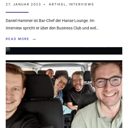
EYNIER ÜBER DIE E
27. JANUAR 2023
•
ARTIKEL
,
INTERVIEWS
NTWICKLUNG VON R
ENEGADE RUM
Daniel Hammer ist Bar-Chef der Hanse Lounge. Im
Interview spricht er über den Business Club und wel…
2. OKTOBER 2022
•
ARTIKEL
,
INTERVIEWS
→
READ MORE
→
READ MORE