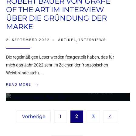
ROBERT BAUER VON GRAPE
MARKUS FAISST VON
OF THE ART IM INTERVIEW
ÜBER DIE GRÜNDUNG DER
RATU RUM IM
MARKE
INTERVIEW: “FIJI STEHT
2. SEPTEMBER 2022
•
ARTIKEL
,
INTERVIEWS
FÜR DAS PARADIES
UND HOLT DIE
Die regelmäßigen Leser werden festgestellt haben, das für
MASSEN AB”
mich das Jahr 2022 sehr im Zeichen der französischen
Weinbrände steht.
...
28. AUGUST 2022
•
ARTIKEL
,
INTERVIEWS
→
READ MORE
→
READ MORE
Vorherige
1
2
3
4