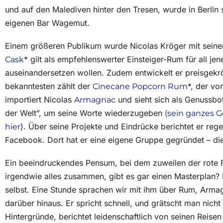
und auf den Malediven hinter den Tresen, wurde in Berlin
eigenen Bar Wagemut.
Einem größeren Publikum wurde Nicolas Kröger mit seine
* gilt als empfehlenswerter Einsteiger-Rum für all jen
Cask
auseinandersetzen wollen. Zudem entwickelt er preisgekr
bekanntesten zählt der
*, der vo
Cinecane Popcorn Rum
importiert Nicolas
und sieht sich als Genussbot
Armagnac
der Welt”, um seine Worte wiederzugeben
(sein ganzes G
). Über seine Projekte und Eindrücke berichtet er re
hier
Facebook. Dort hat er eine eigene Gruppe gegründet – d
Ein beeindruckendes Pensum, bei dem zuweilen der rote F
irgendwie alles zusammen, gibt es gar einen Masterplan?
selbst. Eine Stunde sprachen wir mit ihm über Rum, Arma
darüber hinaus. Er spricht schnell, und grätscht man nicht
Hintergründe, berichtet leidenschaftlich von seinen Reisen