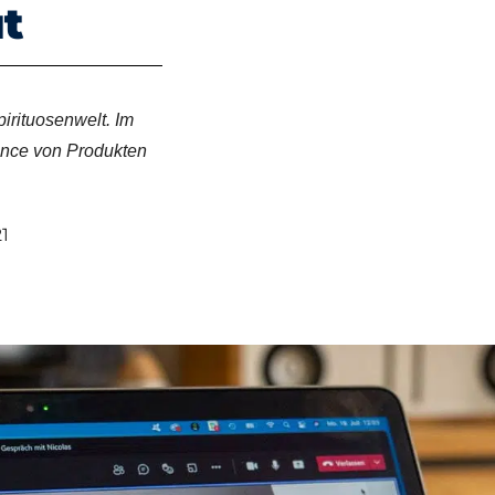
t
pirituosenwelt. Im
ance von Produkten
1