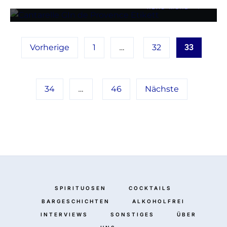
→
READ MORE
Vorherige
1
…
32
33
34
…
46
Nächste
SPIRITUOSEN
COCKTAILS
BARGESCHICHTEN
ALKOHOLFREI
INTERVIEWS
SONSTIGES
ÜBER