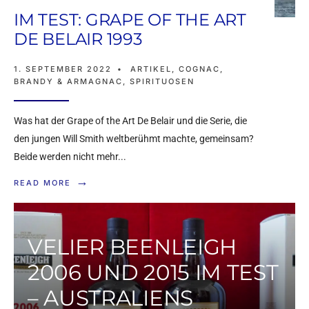
IM TEST: GRAPE OF THE ART
DE BELAIR 1993
1. SEPTEMBER 2022
•
ARTIKEL
,
COGNAC,
BRANDY & ARMAGNAC
,
SPIRITUOSEN
Was hat der Grape of the Art De Belair und die Serie, die
den jungen Will Smith weltberühmt machte, gemeinsam?
Beide werden nicht mehr
...
→
READ MORE
VELIER BEENLEIGH
2006 UND 2015 IM TEST
– AUSTRALIENS