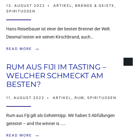
13. AUGUST 2022
•
ARTIKEL
,
BRÄNDE & GEISTE
,
SPIRITUOSEN
Hans Reisetbauer ist einer der besten Brenner der Welt.
Diesmal testen wir seinen Kirschbrand, auch…
→
READ MORE
RUM AUS FIJI IM TASTING –
WELCHER SCHMECKT AM
CANTARELLE GIN DE
BESTEN?
PROVENCE IM TEST –
MINIMALISTEN-GIN
11. AUGUST 2022
•
ARTIKEL
,
RUM
,
SPIRITUOSEN
AUS FRANKREICH
Rum aus Fiji gilt als Geheimtipp. Wir haben 5 Abfüllungen
getestet – and the winner is ……
7. AUGUST 2022
•
ARTIKEL
,
GIN & GENEVER
,
SPIRITUOSEN
→
READ MORE