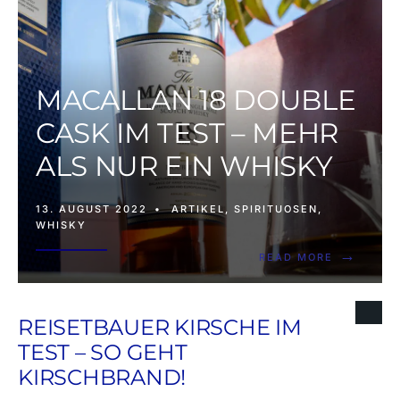
MACALLAN 18 DOUBLE
CASK IM TEST – MEHR
ALS NUR EIN WHISKY
13. AUGUST 2022
•
ARTIKEL
,
SPIRITUOSEN
,
WHISKY
→
READ MORE
REISETBAUER KIRSCHE IM
TEST – SO GEHT
KIRSCHBRAND!