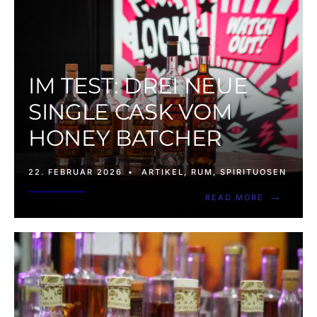
IM TEST: DREI NEUE
SINGLE CASK VOM
HONEY BATCHER
22. FEBRUAR 2026
•
ARTIKEL
,
RUM
,
SPIRITUOSEN
→
READ MORE