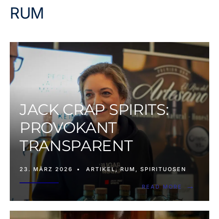
RUM
JACK CRAP SPIRITS:
PROVOKANT
TRANSPARENT
23. MÄRZ 2026
•
ARTIKEL
,
RUM
,
SPIRITUOSEN
→
READ MORE