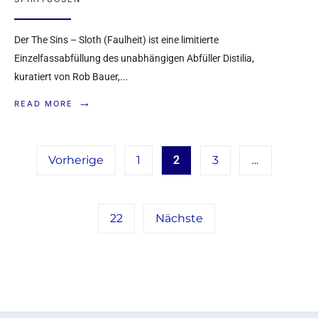
IM TEST: FAMILLE RICCI
NAVY BLEND BY RUMX
Der The Sins – Sloth (Faulheit) ist eine limitierte
Einzelfassabfüllung des unabhängigen Abfüller Distilia,
26. NOVEMBER 2025
•
ARTIKEL
,
RUM
,
kuratiert von Rob Bauer,
...
SPIRITUOSEN
→
→
READ MORE
READ MORE
Vorherige
1
2
3
…
22
Nächste