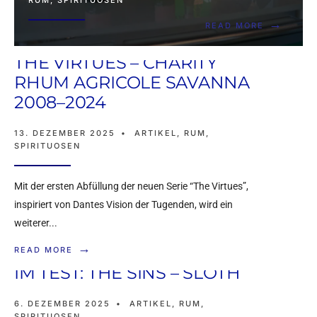
RUM
,
SPIRITUOSEN
→
READ MORE
THE VIRTUES – CHARITY
RHUM AGRICOLE SAVANNA
2008–2024
13. DEZEMBER 2025
•
ARTIKEL
,
RUM
,
SPIRITUOSEN
Mit der ersten Abfüllung der neuen Serie “The Virtues”,
inspiriert von Dantes Vision der Tugenden, wird ein
weiterer
...
→
READ MORE
IM TEST: THE SINS – SLOTH
6. DEZEMBER 2025
•
ARTIKEL
,
RUM
,
SPIRITUOSEN