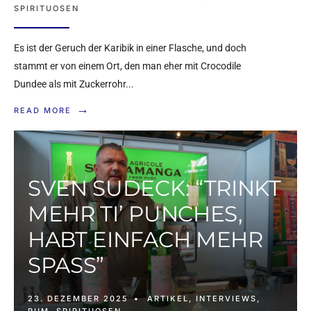
SPIRITUOSEN
Es ist der Geruch der Karibik in einer Flasche, und doch
stammt er von einem Ort, den man eher mit Crocodile
Dundee als mit Zuckerrohr
...
→
READ MORE
SVEN SUDECK: “TRINKT
MEHR TI’ PUNCHES,
HABT EINFACH MEHR
SPASS”
23. DEZEMBER 2025
•
ARTIKEL
,
INTERVIEWS
,