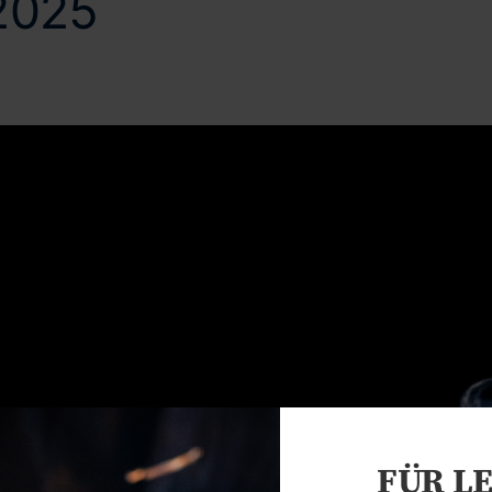
2025
FÜR L