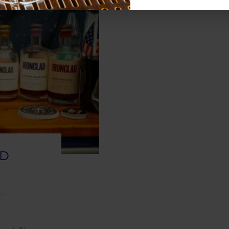
AD
L
,