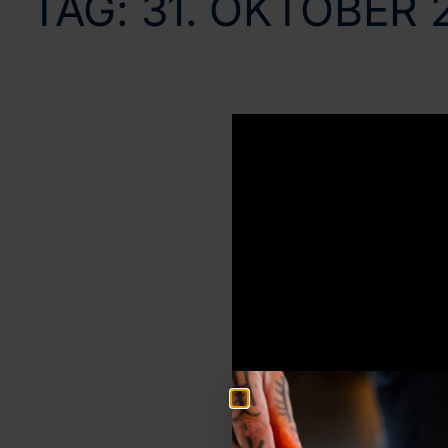
TAG:
31. OKTOBER 