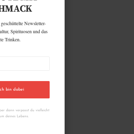
CHMACK
 geschüttelte Newsletter-
T DER
ltur, Spirituosen und das
te Trinken.
→
ich bin dabei
READ MORE
ber dann verpasst du vielleicht
um deines Lebens.