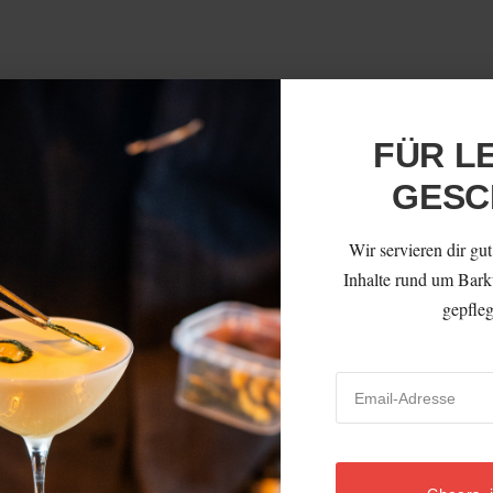
FÜR L
GES
Wir servieren dir gut
Inhalte rund um Barku
gepfleg