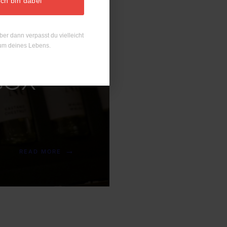
ich bin dabei
-
ber dann verpasst du vielleicht
,
um deines Lebens.
BOX
→
READ MORE