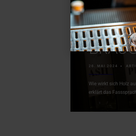
FASSS
FINISH
BRAUC
26. MAI 2024
•
ART
Wie wirkt sich Holz 
erklärt das Fasssprac