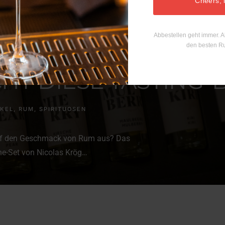
Cheers, 
PRACHE – WER FASS
Abbestellen geht immer. A
ES VERSTEHEN WILL
den besten R
HT DIESE TASTING-
IKEL
,
RUM
,
SPIRITUOSEN
auf den Geschmack von Rum aus? Das
he-Set von Nicolas Krög…