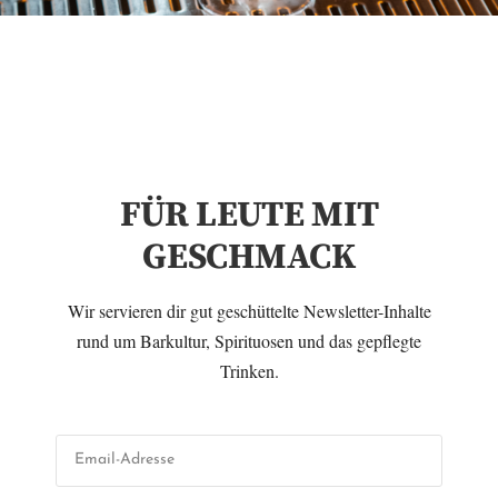
TAG:
31. MÄRZ 2022
RUM ARTESANAL –
FÜR LEUTE MIT
CUBA CADC, HAITI BC
GESCHMACK
2004 & GUYANA KFM
Wir servieren dir gut geschüttelte Newsletter-Inhalte
1991 IM TEST
rund um Barkultur, Spirituosen und das gepflegte
Trinken.
31. MÄRZ 2022
•
ARTIKEL
,
RUM
,
SPIRITUOSEN
→
READ MORE